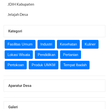
JDIH Kabupaten
Jelajah Desa
Kategori
Fasilitas Umum
Industri
Kesehatan
Kuliner
Lokasi Wisata
Pendidikan
Pertanian
Pertokoan
Produk UMKM
Tempat Ibadah
Aparatur Desa
Galeri