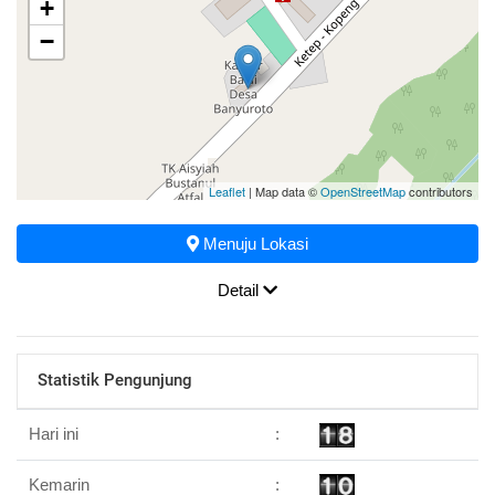
+
−
Leaflet
| Map data ©
OpenStreetMap
contributors
Menuju Lokasi
Detail
Statistik Pengunjung
Hari ini
:
Kemarin
: